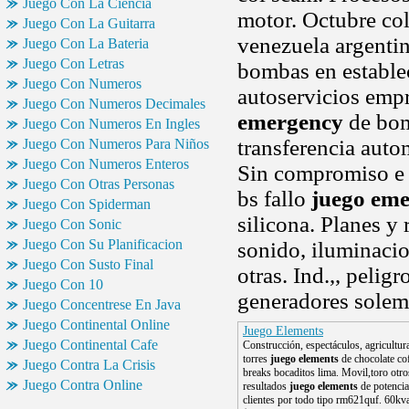
Juego Con La Ciencia
motor. Octubre col
Juego Con La Guitarra
venezuela argenti
Juego Con La Bateria
Juego Con Letras
bombas en establec
Juego Con Numeros
autoservicios emp
Juego Con Numeros Decimales
emergency
de bom
Juego Con Numeros En Ingles
transferencia auto
Juego Con Numeros Para Niños
Juego Con Numeros Enteros
Sin compromiso e i
Juego Con Otras Personas
bs fallo
juego em
Juego Con Spiderman
silicona. Planes y
Juego Con Sonic
Juego Con Su Planificacion
sonido, iluminaci
Juego Con Susto Final
otras. Ind.,, pelig
Juego Con 10
generadores solem
Juego Concentrese En Java
Juego Continental Online
Juego Elements
Juego Continental Cafe
Construcción, espectáculos, agricultura
torres
juego elements
de chocolate co
Juego Contra La Crisis
breaks bocaditos lima. Movil,toro otro
Juego Contra Online
resultados
juego elements
de potencia
clientes por todo tipo rm621quf. 60kva