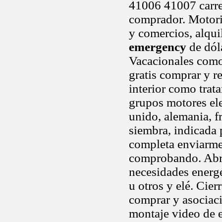
41006 41007 carrer
comprador. Motor
y comercios, alquil
emergency
de dóla
Vacacionales como 
gratis comprar y re
interior como trat
grupos motores ele
unido, alemania, f
siembra, indicada
completa enviarme
comprobando. Abril
necesidades energé
u otros y elé. Cie
comprar y asocia
montaje video de e