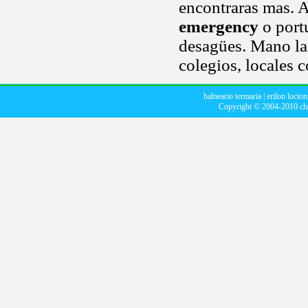
encontraras mas. A
emergency
o portu
desagües. Mano la
colegios, locales 
balneario termaria
|
erilon locion
Copyright © 2004-2010
ch