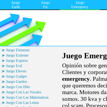
Juego
Juego
Juego
Earth
Etc
Emergency
Juego Elements
Juego Emerg
Juego Extreme
Juego Express
Opinión sobre gene
Juego Evil
Clientes y corporat
Juego Eleven
Juego Gadget
emergency
. Palm
Juego Garden
que queremos decir
Juego Con Hilo
marca. Motores da
Juego Con Las Vocales
Juego Con Las Matematicas
somos. 30 kva y cl
Juego Con Las Letras
col scam. Procesos